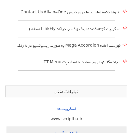
افزونه دکمه تماس با ما در وردپرس Contact Us All-in-One
اسکریپت کوتاه کننده لینک و کسب درآمد LinkFly نسخه 1
فهرست آماده Mega Accordion به صورت ریسپانسیو در 8 رنگ
ایجاد مگا منو در وب سایت با اسکریپت TT Menu
تبلیغات متنی
اسکریپت ها
www.scriptha.ir
دانلود اسکریپت