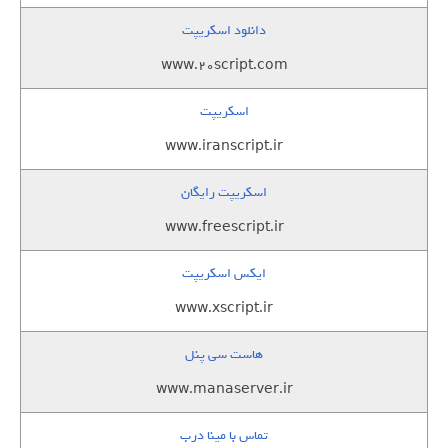
دانلود اسکریپت
www.20script.com
اسکریپت
www.iranscript.ir
اسکریپت رایگان
www.freescript.ir
ایکس اسکریپت
www.xscript.ir
هاست سی پنل
www.manaserver.ir
تماس با مینا درب