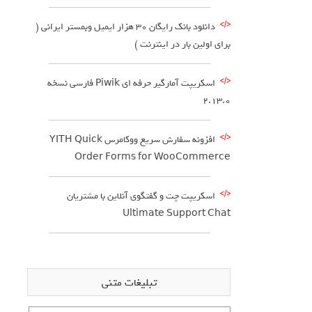
دانلود بانک رایگان 30 هزار ایمیل وبمستر ایرانی (
برای اولین بار در اینترنت )
اسکریپت آمارگیر حرفه ای Piwik فارسی نسخه
2.13.0
افزونه سفارش سریع ووکامرس YITH Quick
Order Forms for WooCommerce
اسکریپت چت و گفتگوی آنلاین با مشتریان
Ultimate Support Chat
تبلیغات متنی