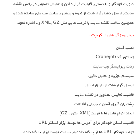
صورت خودکار و یا دستی , قابلیت قرار دادن و نمایش تصاویر در بخش نقشه
سایت , ارسال دقیق گزارشات از نحوه و پیشبرد سایت مپ های ساخته شده و
همچنین ساخت نقشه سایت با فرمت هایی مثل XML , GZ و.. اشاره نمود.
برخی ویژگی های اسکریپت :
نصب آسان
ژنراتور کد Cronejob
ربات ویرایشگر وب سایت
سیستم تجزیه و تحلیل دقیق
ارسال گزارشات از طریق ایمیل
قابلیت نمایش تصاویر در نقشه سایت
پشتیبان گیری آسان / بازیابی اطلاعات
ایجاد انواع فایل ها با فرمت(XML، متن و GZ)
قابلیت اسکن خودکار برای آدرس ها توسط ابزار اسکنر URL
تولید خودکار URL ها از پایگاه داده وب سایت توسط ابزار پایگاه داده