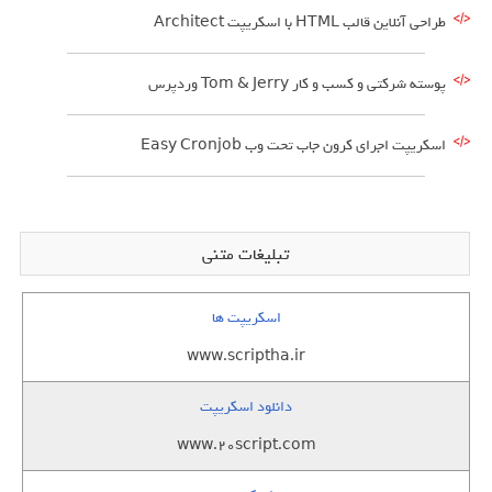
طراحی آنلاین قالب HTML با اسکریپت Architect
پوسته شرکتی و کسب و کار Tom & Jerry وردپرس
اسکریپت اجرای کرون جاب تحت وب Easy Cronjob
تبلیغات متنی
اسکریپت ها
www.scriptha.ir
دانلود اسکریپت
www.20script.com