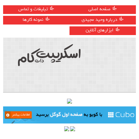
صفحه اصلی
تبلیغات و تماس
درباره وحید مجیدی
نمونه کارها
ابزارهای آنلاین