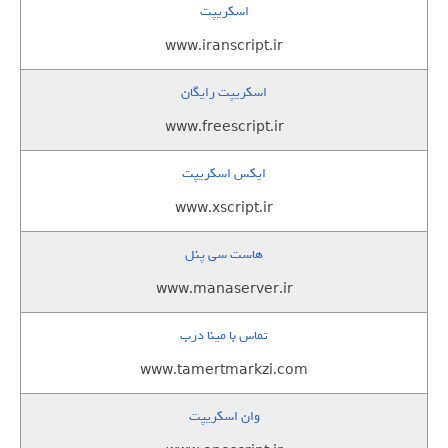
اسکریپت
www.iranscript.ir
اسکریپت رایگان
www.freescript.ir
ایکس اسکریپت
www.xscript.ir
هاست سی پنل
www.manaserver.ir
تماس با مینا درب
www.tamertmarkzi.com
وان اسکریپت