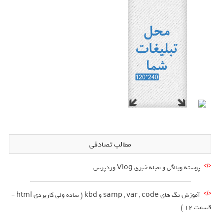
مطالب تصادفی
پوسته وبلاگی و مجله خبری Vlog وردپرس
آموزش تگ های samp , var , code و kbd ( ساده ولی کاربردی html –
قسمت 12 )