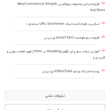
افزونه حراجی محصولات ووکامرس WooCommerce Simple
Auctions
اسکریپت کوتاه کننده لینک URL Shortener نسخه 1.5
افزونه سئو هوشمند smart SEO وردپرس
آموزش ترفند سئو برای تگهای Heading در html ( فوق العاده سئویی و
کاربردی )
پوسته اشتراک ویدئو VideoTube وردپرس
تبلیغات متنی
اسکریپت ها