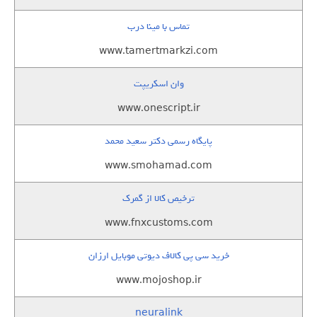
تماس با مینا درب
www.tamertmarkzi.com
وان اسکریپت
www.onescript.ir
پایگاه رسمی دکتر سعید محمد
www.smohamad.com
ترخیص کالا از گمرک
www.fnxcustoms.com
خرید سی پی کالاف دیوتی موبایل ارزان
www.mojoshop.ir
neuralink