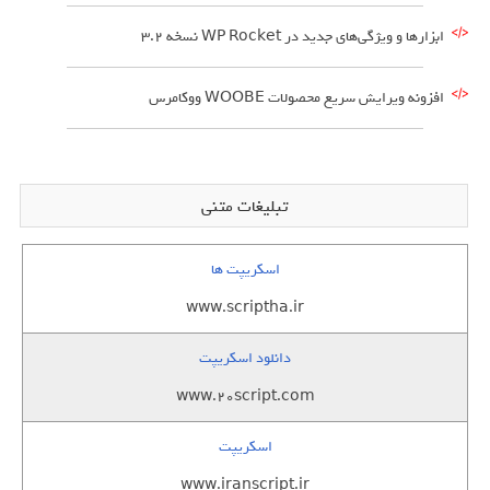
ابزارها و ویژگی‌های جدید در WP Rocket نسخه 3.2
افزونه ویرایش سریع محصولات WOOBE ووکامرس
تبلیغات متنی
اسکریپت ها
www.scriptha.ir
دانلود اسکریپت
www.20script.com
اسکریپت
www.iranscript.ir