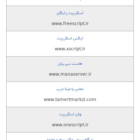
اسکریپت رایگان
www.freescript.ir
ایکس اسکریپت
www.xscript.ir
هاست سی پنل
www.manaserver.ir
تماس با مینا درب
www.tamertmarkzi.com
وان اسکریپت
www.onescript.ir
پایگاه رسمی دکتر سعید محمد