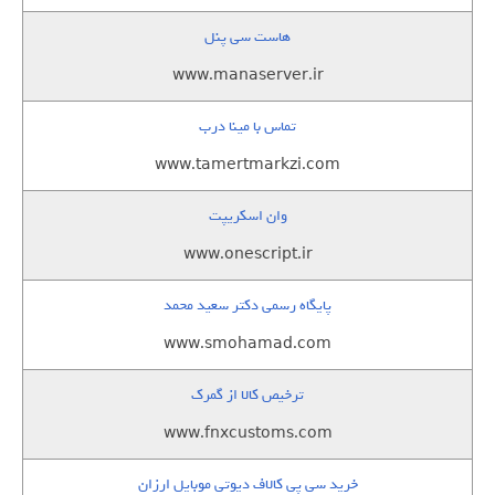
هاست سی پنل
www.manaserver.ir
تماس با مینا درب
www.tamertmarkzi.com
وان اسکریپت
www.onescript.ir
پایگاه رسمی دکتر سعید محمد
www.smohamad.com
ترخیص کالا از گمرک
www.fnxcustoms.com
خرید سی پی کالاف دیوتی موبایل ارزان