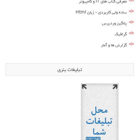
معرفی کتاب های IT و کامپیوتر
ساده ولی کاربردی – زبان Html
پلاگین وردپرس
گرافیک
گزارش ها و آمار
تبلیغات بنری