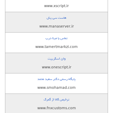
www.xscript.ir
هاست سی پنل
www.manaserver.ir
تماس با مینا درب
www.tamertmarkzi.com
وان اسکریپت
www.onescript.ir
پایگاه رسمی دکتر سعید محمد
www.smohamad.com
ترخیص کالا از گمرک
www.fnxcustoms.com