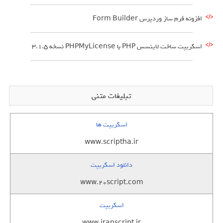
افزونه فرم ساز وردپرس Form Builder
اسکریپت ساخت لاینسس PHP با PHPMyLicense نسخه 3.1.5
تبلیغات متنی
اسکریپت ها
www.scriptha.ir
دانلود اسکریپت
www.20script.com
اسکریپت
www.iranscript.ir