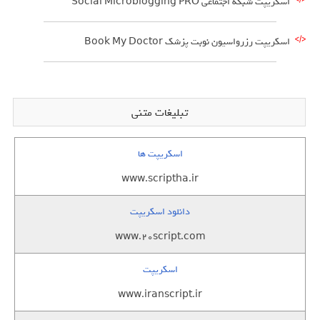
اسکریپت شبکه اجتماعی Social Microblogging PRO
اسکریپت رزرواسیون نوبت پزشک Book My Doctor
تبلیغات متنی
اسکریپت ها
www.scriptha.ir
دانلود اسکریپت
www.20script.com
اسکریپت
www.iranscript.ir