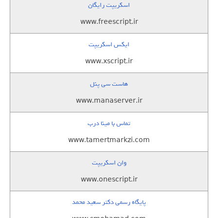
اسکریپت رایگان
www.freescript.ir
ایکس اسکریپت
www.xscript.ir
هاست سی پنل
www.manaserver.ir
تماس با مینا درب
www.tamertmarkzi.com
وان اسکریپت
www.onescript.ir
پایگاه رسمی دکتر سعید محمد