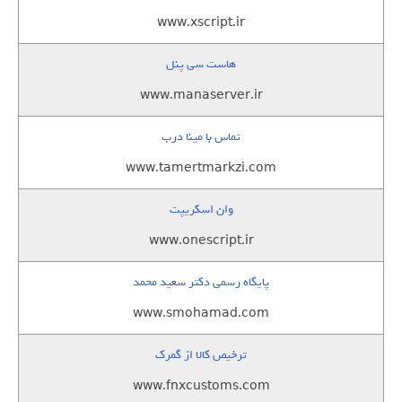
www.xscript.ir
هاست سی پنل
www.manaserver.ir
تماس با مینا درب
www.tamertmarkzi.com
وان اسکریپت
www.onescript.ir
پایگاه رسمی دکتر سعید محمد
www.smohamad.com
ترخیص کالا از گمرک
www.fnxcustoms.com