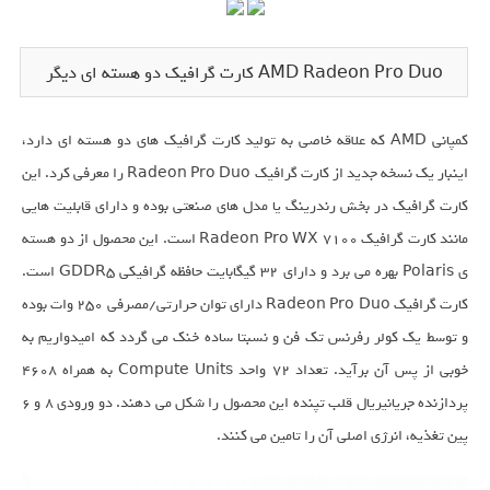
AMD Radeon Pro Duo کارت گرافیک دو هسته ای دیگر
کمپانی AMD که علاقه خاصی به تولید کارت گرافیک های دو هسته ای دارد،
اینبار یک نسخه جدید از کارت گرافیک Radeon Pro Duo را معرفی کرد. این
کارت گرافیک در بخش رندرینگ یا مدل های صنعتی بوده و دارای قابلیت هایی
مانند کارت گرافیک Radeon Pro WX 7100 است. این محصول از دو هسته
ی Polaris بهره می برد و دارای 32 گیگابایت حافظه گرافیکی GDDR5 است.
کارت گرافیک Radeon Pro Duo دارای توان حرارتی/مصرفی 250 وات بوده
و توسط یک کولر رفرنس تک فن و نسبتا ساده خنک می گردد که امیدواریم به
خوبی از پس آن برآید. تعداد 72 واحد Compute Units به همراه 4608
پردازنده جریانیریال قلب تپنده این محصول را شکل می دهند. دو ورودی 8 و 6
پین تغذیه، انرژی اصلی آن را تامین می کنند.