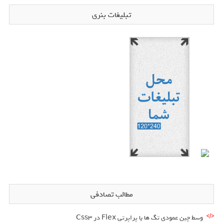
تبلیغات بنری
مطالب تصادفی
وسط چین عمودی تگ ها با پراپرتی Flex در Css3