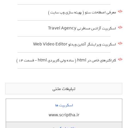
معرفی اصطلاحات سئو ( بهینه سازی وب سایت )
اسکریپت آژانس مسافرتی Travel Agency
اسکریپت ویرایشگر آنلاین ویدئو Web Video Editor
کاراکترهای خاص در html ( ساده ولی کاربردی html – قسمت 14 )
تبلیغات متنی
اسکریپت ها
www.scriptha.ir