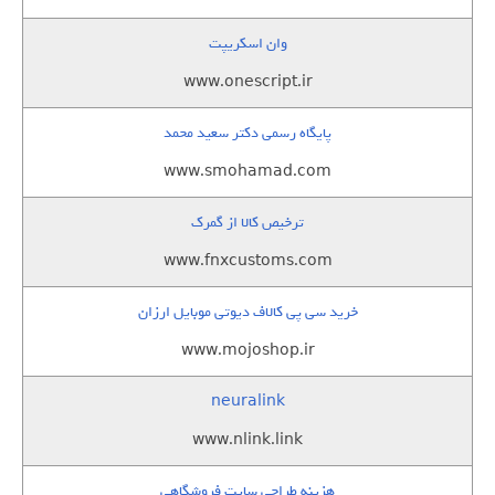
وان اسکریپت
www.onescript.ir
پایگاه رسمی دکتر سعید محمد
www.smohamad.com
ترخیص کالا از گمرک
www.fnxcustoms.com
خرید سی پی کالاف دیوتی موبایل ارزان
www.mojoshop.ir
neuralink
www.nlink.link
هزینه طراحی سایت فروشگاهی