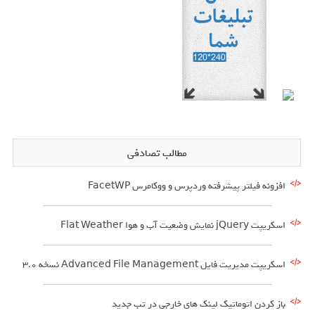
مطالب تصادفی
افزونه فیلتر پیشرفته وردپرس و ووکامرس FacetWP
اسکریپت jQuery نمایش وضعیت آب و هوا Flat Weather
اسکریپت مدیریت فایل Advanced File Management نسخه 3.0
باز کردن اتوماتیک لینک های خارجی در تب جدید