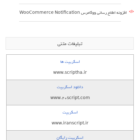
افزونه اطلاع رسانی ووکامرس WooCommerce Notification
تبلیغات متنی
اسکریپت ها
www.scriptha.ir
دانلود اسکریپت
www.20script.com
اسکریپت
www.iranscript.ir
اسکریپت رایگان