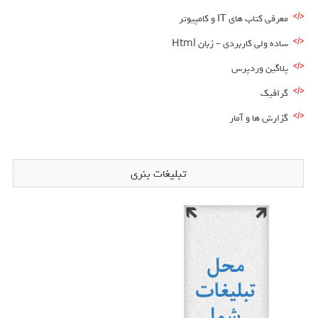
معرفی کتاب های IT و کامپیوتر
ساده ولی کاربردی – زبان Html
پلاگین وردپرس
گرافیک
گزارش ها و آمار
تبلیغات بنری