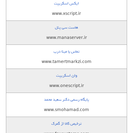
ایکس اسکریپت
www.xscript.ir
هاست سی پنل
www.manaserver.ir
تماس با مینا درب
www.tamertmarkzi.com
وان اسکریپت
www.onescript.ir
پایگاه رسمی دکتر سعید محمد
www.smohamad.com
ترخیص کالا از گمرک