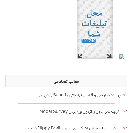
مطالب تصادفی
پوسته بازاریابی و آژانس تبلیغاتی Seocify وردپرس
افزونه نظرسنجی و آزمون وردپرس Modal Survey
اسکریپت جامعه اشتراک گذاری تصاویر Flippy FavIt نسخه ۱