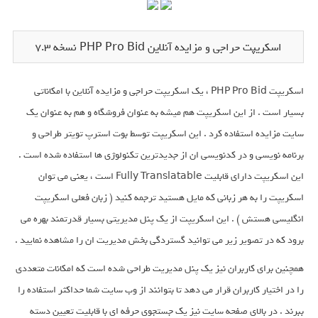
اسکریپت حراجی و مزایده آنلاین PHP Pro Bid نسخه 7.3
اسکریپت PHP Pro Bid ، یک اسکریپت حراجی و مزایده آنلاین با امکاناتی
بسیار است . از این اسکریپت هم میشه به عنوان فروشگاه و هم به عنوان یک
سایت مزایده استفاده کرد . این اسکریپت توسط بوت استرپ تویتر طراحی و
برنامه نویسی و در کدنویسی ان از جدیدترین تکنولوژی ها استفاده شده است .
این اسکریپت دارای قابلیت Fully Translatable است ، یعنی می توان
اسکریپت را به هر زبانی که مایل هستید ترجمه کنید ( زبان فعلی اسکریپت
انگلیسی هستش ) . این اسکریپت از یک پنل مدیریتی بسیار قدرتمند بهره می
برود که در تصویر زیر می توانید گستردگی بخش مدیریت ان را مشاهده نمایید .
همچنین برای کاربران نیز یک پنل مدیریت طراحی شده است که امکانات متعددی
را در اختیار کاربران قرار می دهد تا بتوانند از وب سایت شما حداکثر استفاده را
ببرند . در بالای صفحه سایت نیز یک جستجوی حرفه ای با قابلیت تعیین دسته