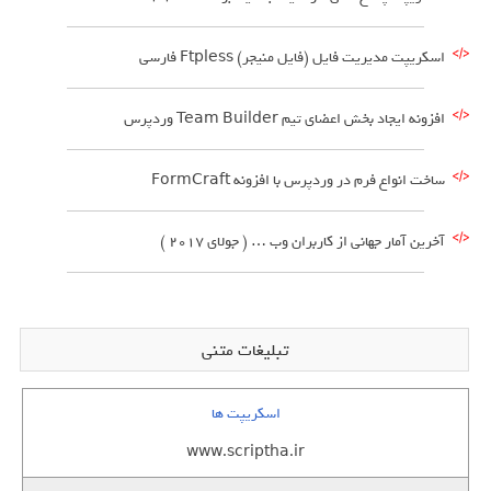
اسکریپت مدیریت فایل (فایل منیجر) Ftpless فارسی
افزونه ایجاد بخش اعضای تیم Team Builder وردپرس
ساخت انواع فرم در وردپرس با افزونه FormCraft
آخرین آمار جهانی از کاربران وب … ( جولای 2017 )
تبلیغات متنی
اسکریپت ها
www.scriptha.ir