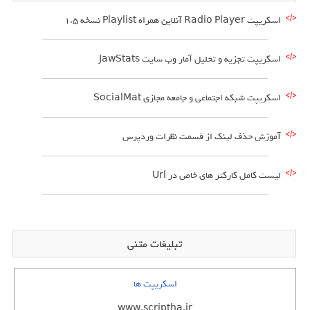
اسکریپت Radio Player آنلاین همراه Playlist نسخه 1.5
اسکریپت تجزیه و تحلیل آمار وب سایت JawStats
اسکریپت شبکه اجتماعی و جامعه مجازی SocialMat
آموزش حذف لینک از قسمت نظرات وردپرس
لیست کامل کارکتر های خاص در Url
تبلیغات متنی
اسکریپت ها
www.scriptha.ir