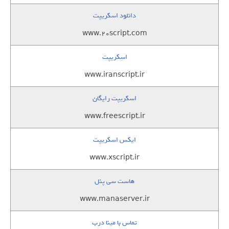
دانلود اسکریپت
www.20script.com
اسکریپت
www.iranscript.ir
اسکریپت رایگان
www.freescript.ir
ایکس اسکریپت
www.xscript.ir
هاست سی پنل
www.manaserver.ir
تماس با مینا درب