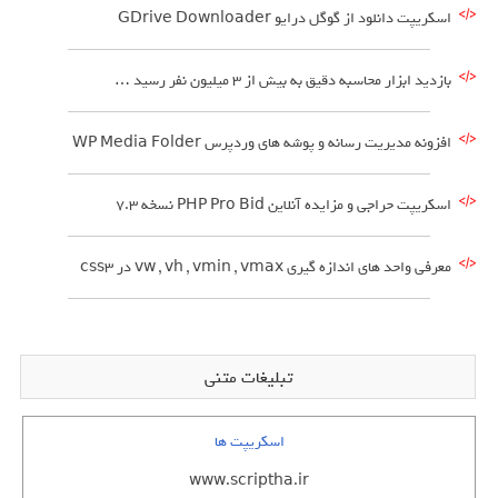
اسکریپت دانلود از گوگل درایو GDrive Downloader
بازدید ابزار محاسبه دقیق به بیش از 3 میلیون نفر رسید …
افزونه مدیریت رسانه و پوشه های وردپرس WP Media Folder
اسکریپت حراجی و مزایده آنلاین PHP Pro Bid نسخه 7.3
معرفی واحد های اندازه گیری vw , vh , vmin , vmax در css3
تبلیغات متنی
اسکریپت ها
www.scriptha.ir