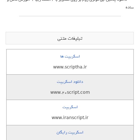
ساده
تبلیغات متنی
اسکریپت ها
www.scriptha.ir
دانلود اسکریپت
www.20script.com
اسکریپت
www.iranscript.ir
اسکریپت رایگان