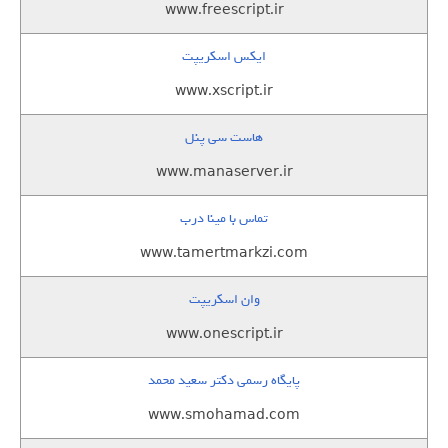
www.freescript.ir
ایکس اسکریپت
www.xscript.ir
هاست سی پنل
www.manaserver.ir
تماس با مینا درب
www.tamertmarkzi.com
وان اسکریپت
www.onescript.ir
پایگاه رسمی دکتر سعید محمد
www.smohamad.com