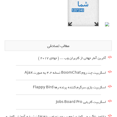
مطالب تصادفی
آخرین آمار جهانی از کاربران وب … ( جولای 2017 )
اسکریپت چت روم BoomChat نسخه 4.2 به صورت Ajax
اسکریپت بازی سرگرم کننده پرنده رها Flappy Bird
اسکریپت کاریابی Jobs Board Pro
دانلود پلاگین جی کوئری زوم بر روی تصاویر با 3 افکت زیبا + آموزش کامل و