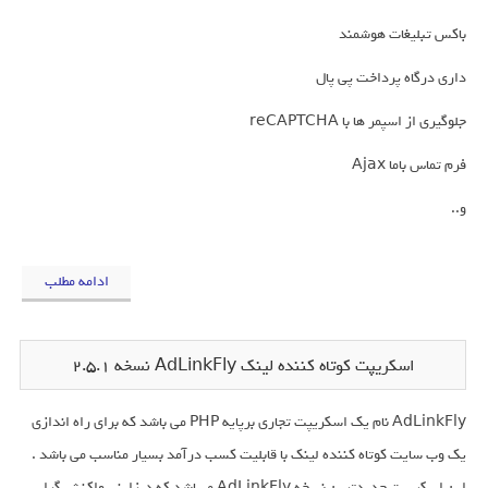
باکس تبلیغات هوشمند
داری درگاه پرداخت پی پال
جلوگیری از اسپمر ها با reCAPTCHA
فرم تماس باما Ajax
و..
ادامه مطلب
اسکریپت کوتاه کننده لینک AdLinkFly نسخه 2.5.1
AdLinkFly نام یک اسکریپت تجاری برپایه PHP می باشد که برای راه اندازی
یک وب سایت کوتاه کننده لینک با قابلیت کسب درآمد بسیار مناسب می باشد .
این اسکریپت جدیدترین نسخه AdLinkFly میباشد که دیزاینی واکنش گرا ,