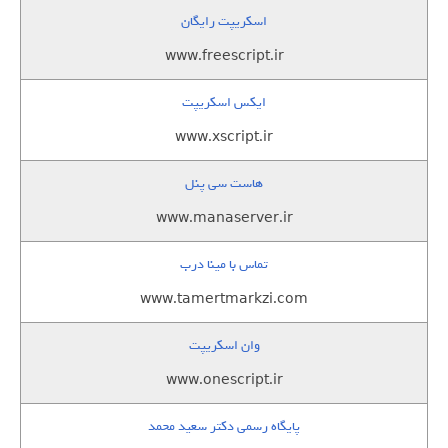
اسکریپت رایگان
www.freescript.ir
ایکس اسکریپت
www.xscript.ir
هاست سی پنل
www.manaserver.ir
تماس با مینا درب
www.tamertmarkzi.com
وان اسکریپت
www.onescript.ir
پایگاه رسمی دکتر سعید محمد