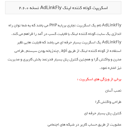
اسکریپت کوتاه کننده لینک AdLinkFly نسخه 2.6.0
AdLinkFly نام یک اسکریپت تجاری برپایه PHP می باشد که به شما توان راه
اندازی یک سایت کوتاه کننده لینک با قابلیت کسب در آمد را فراهم می کند.
AdLinkFly یک اسکریپت بسیار حرفه ای می باشد که قابلیت هایی نظیر
استفاده از کوتاه کننده لینک از طریق api , چندزبانه بودن سیستم , طراحی
مدرن و واکنش گرا و همچنین کنترل پنل بسیار قدرتمد بخش کاربری و مدیریت
نیز اشاره نمود.
برخی از ویژگی های اسکریپت :
نصب آسان
طراحی واکنش گرا
کنترل پنل بسیار حرفه ای
عضویت از طریق حساب کاربر در شبکه های اجتماعی