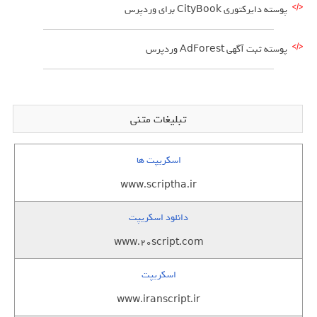
پوسته دایرکتوری CityBook برای وردپرس
پوسته ثبت آگهی AdForest وردپرس
تبلیغات متنی
اسکریپت ها
www.scriptha.ir
دانلود اسکریپت
www.20script.com
اسکریپت
www.iranscript.ir