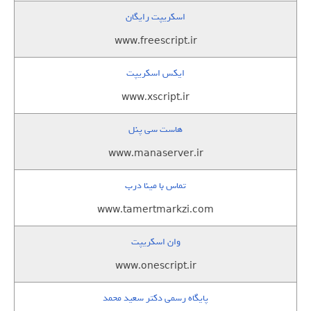
اسکریپت رایگان
www.freescript.ir
ایکس اسکریپت
www.xscript.ir
هاست سی پنل
www.manaserver.ir
تماس با مینا درب
www.tamertmarkzi.com
وان اسکریپت
www.onescript.ir
پایگاه رسمی دکتر سعید محمد