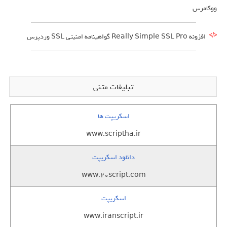
ووکامرس
افزونه Really Simple SSL Pro گواهینامه امنیتی SSL وردپرس
تبلیغات متنی
اسکریپت ها
www.scriptha.ir
دانلود اسکریپت
www.20script.com
اسکریپت
www.iranscript.ir