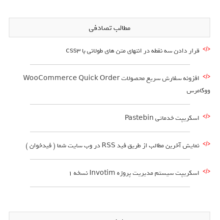
مطالب تصادفی
قرار دادن سه نقطه در انتهای متن های طولانی با css3
افزونه سفارش سریع محصولات WooCommerce Quick Order
ووکامرس
اسکریپت خدماتی Pastebin
نمایش آخرین مطالب از طریق فید RSS در وب سایت شما ( فیدخوان )
اسکریپت سیستم مدیریت پروژه Invotim نسخه 1