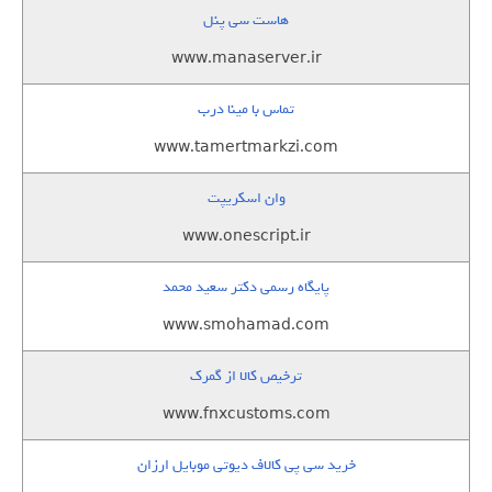
هاست سی پنل
www.manaserver.ir
تماس با مینا درب
www.tamertmarkzi.com
وان اسکریپت
www.onescript.ir
پایگاه رسمی دکتر سعید محمد
www.smohamad.com
ترخیص کالا از گمرک
www.fnxcustoms.com
خرید سی پی کالاف دیوتی موبایل ارزان