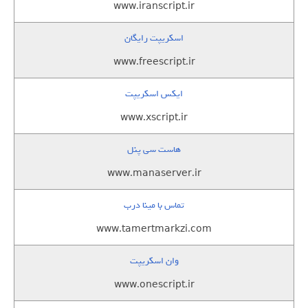
www.iranscript.ir
اسکریپت رایگان
www.freescript.ir
ایکس اسکریپت
www.xscript.ir
هاست سی پنل
www.manaserver.ir
تماس با مینا درب
www.tamertmarkzi.com
وان اسکریپت
www.onescript.ir