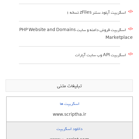
اسکریپت آپلود سنتر zFiles نسخه 1
اسکریپت فروش دامنه و سایت PHP Website and Domains
Marketplace
اسکریپت API وب سایت آپارات
تبلیغات متنی
اسکریپت ها
www.scriptha.ir
دانلود اسکریپت