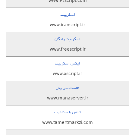
www.20script.com
اسکریپت
www.iranscript.ir
اسکریپت رایگان
www.freescript.ir
ایکس اسکریپت
www.xscript.ir
هاست سی پنل
www.manaserver.ir
تماس با مینا درب
www.tamertmarkzi.com