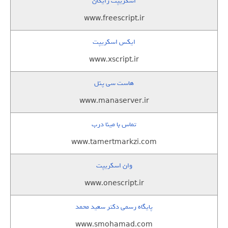
اسکریپت رایگان
www.freescript.ir
ایکس اسکریپت
www.xscript.ir
هاست سی پنل
www.manaserver.ir
تماس با مینا درب
www.tamertmarkzi.com
وان اسکریپت
www.onescript.ir
پایگاه رسمی دکتر سعید محمد
www.smohamad.com