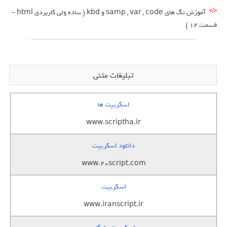
آموزش تگ های samp , var , code و kbd ( ساده ولی کاربردی html –
قسمت 12 )
تبلیغات متنی
اسکریپت ها
www.scriptha.ir
دانلود اسکریپت
www.20script.com
اسکریپت
www.iranscript.ir