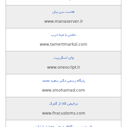
هاست سی پنل
www.manaserver.ir
تماس با مینا درب
www.tamertmarkzi.com
وان اسکریپت
www.onescript.ir
پایگاه رسمی دکتر سعید محمد
www.smohamad.com
ترخیص کالا از گمرک
www.fnxcustoms.com
خرید سی پی کالاف دیوتی موبایل ارزان