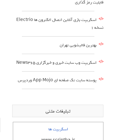
قابلیت رمز گذاری
اسکریپت بازی آنلاین اتصال الکترون ها Electrio
نسخه 1
بهترین قالیشویی تهران
اسکریپت وب سایت خبری و خبرگزاری News365
پوسته سایت تک صفحه ای App Mojo وردپرس
تبلیغات متنی
اسکریپت ها