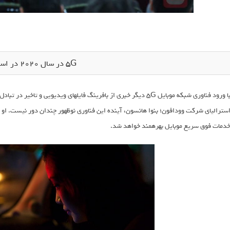
5G در سال 2020 در استرالیا
با ورود فناوری شبکه موبایل 5G دیگر خبری از با
سترالیای شرکت وودافون؛ بنوا هانسون، آینده این فناوری نوظهور چندان دور نیست. او 
دمات فوق سریع موبایل بهره‎مند خواهد شد.