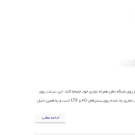
رکت Telstra مدعی است توانسته اطلاعات را با سرعت یک گیگابیت بر ثانیه (1Gbps) روی شبکه تلفن همراه تجاری خود جابه‌جا کند. این سرعت روی
فرکانس 100 مگاهرتز و از طریق پنج کانال کاری مجزا اتفاق افتاده است. این شبکه موبایل تجاری یاد شده روی بسترهای 4G و LTE است و به همین دلیل
ادامه مطلب