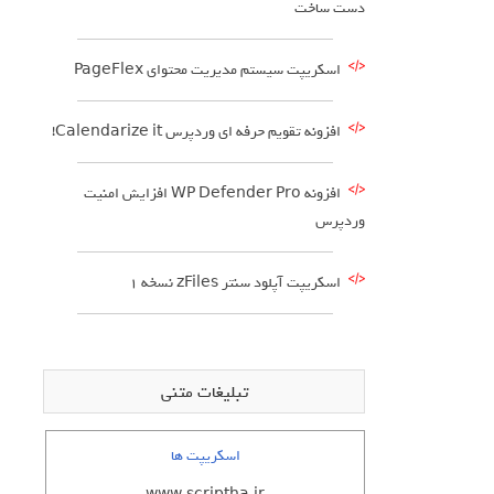
دست ساخت
اسکریپت سیستم مدیریت محتوای PageFlex
افزونه تقویم حرفه ای وردپرس Calendarize it!
افزونه WP Defender Pro افزایش امنیت
وردپرس
اسکریپت آپلود سنتر zFiles نسخه 1
تبلیغات متنی
اسکریپت ها