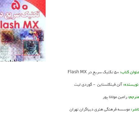
نوان کتاب:
50 تکنیک سریع در Flash MX
ویسنده:
آلن فینکلستاین – گوردی لیت
ترجم:
رامین مولانا پور
اشر:
موسسه فرهنگی هنری دیباگران تهران