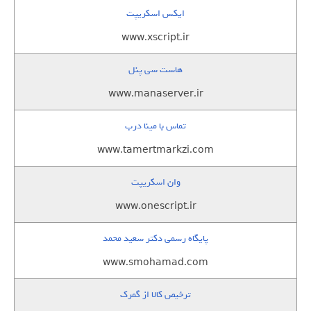
ایکس اسکریپت
www.xscript.ir
هاست سی پنل
www.manaserver.ir
تماس با مینا درب
www.tamertmarkzi.com
وان اسکریپت
www.onescript.ir
پایگاه رسمی دکتر سعید محمد
www.smohamad.com
ترخیص کالا از گمرک