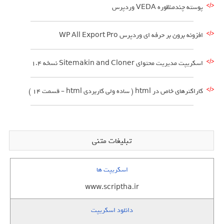
پوسته چندمنظوره VEDA وردپرس
افزونه برون بر حرفه ای وردپرس WP All Export Pro
اسکریپت مدیریت محتوای Sitemakin and Cloner نسخه 1.4
کاراکترهای خاص در html ( ساده ولی کاربردی html – قسمت 14 )
تبلیغات متنی
اسکریپت ها
www.scriptha.ir
دانلود اسکریپت