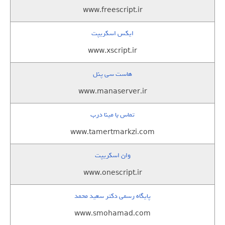
www.freescript.ir
ایکس اسکریپت
www.xscript.ir
هاست سی پنل
www.manaserver.ir
تماس با مینا درب
www.tamertmarkzi.com
وان اسکریپت
www.onescript.ir
پایگاه رسمی دکتر سعید محمد
www.smohamad.com