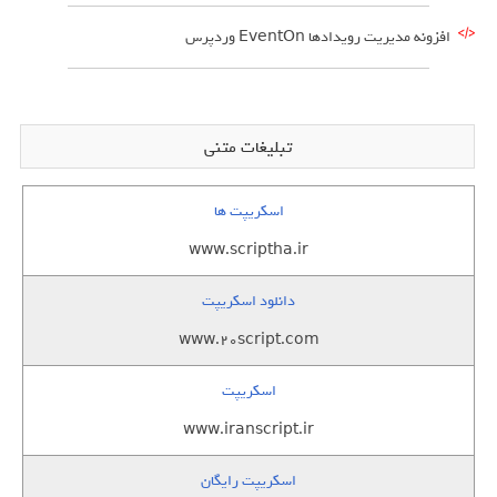
افزونه مدیریت رویدادها EventOn وردپرس
تبلیغات متنی
اسکریپت ها
www.scriptha.ir
دانلود اسکریپت
www.20script.com
اسکریپت
www.iranscript.ir
اسکریپت رایگان