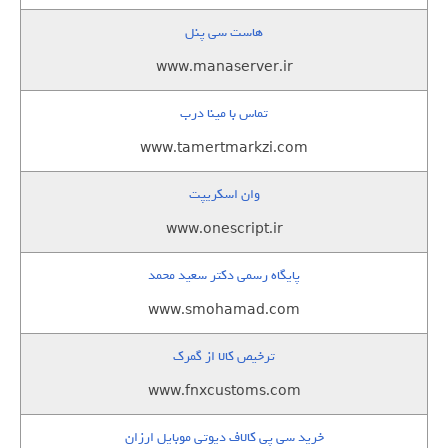
هاست سی پنل
www.manaserver.ir
تماس با مینا درب
www.tamertmarkzi.com
وان اسکریپت
www.onescript.ir
پایگاه رسمی دکتر سعید محمد
www.smohamad.com
ترخیص کالا از گمرک
www.fnxcustoms.com
خرید سی پی کالاف دیوتی موبایل ارزان