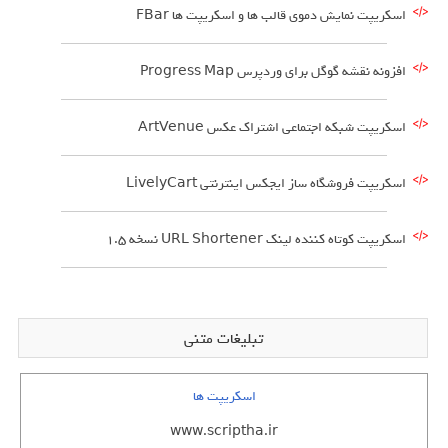
اسکریپت نمایش دموی قالب ها و اسکریپت ها FBar
افزونه نقشه گوگل برای وردپرس Progress Map
اسکریپت شبکه اجتماعی اشتراک عکس ArtVenue
اسکریپت فروشگاه ساز ایجکس اینترنتی LivelyCart
اسکریپت کوتاه کننده لینک URL Shortener نسخه 1.5
تبلیغات متنی
اسکریپت ها
www.scriptha.ir