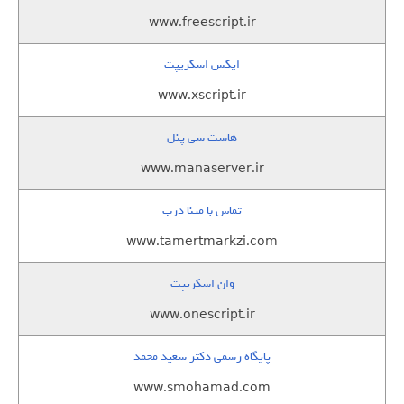
www.freescript.ir
ایکس اسکریپت
www.xscript.ir
هاست سی پنل
www.manaserver.ir
تماس با مینا درب
www.tamertmarkzi.com
وان اسکریپت
www.onescript.ir
پایگاه رسمی دکتر سعید محمد
www.smohamad.com