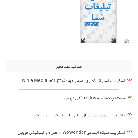
مطالب تصادفی
اسکریپت اشتراک گذاری تصویر و ویدئو Ninja Media Script
پوسته چندمنظوره Creatus وردپرس
دانلود قالب وردپرس پرتال قبلی سایت اسکریپت دات کام
اسکریپت شبکه اجتماعی WoWonder + همراه با اپلیکیشن موبایل