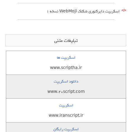
اسکریپت دایرکتوری شکلک WebMoji نسخه ۱
تبلیغات متنی
اسکریپت ها
www.scriptha.ir
دانلود اسکریپت
www.20script.com
اسکریپت
www.iranscript.ir
اسکریپت رایگان