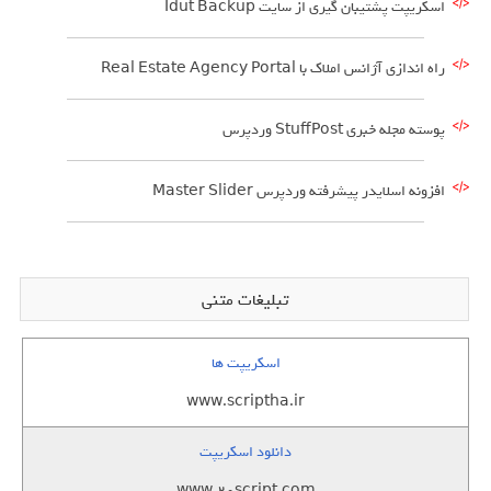
اسکریپت پشتیبان گیری از سایت Idut Backup
راه اندازی آژانس املاک با Real Estate Agency Portal
پوسته مجله خبری StuffPost وردپرس
افزونه اسلایدر پیشرفته وردپرس Master Slider
تبلیغات متنی
اسکریپت ها
www.scriptha.ir
دانلود اسکریپت
www.20script.com