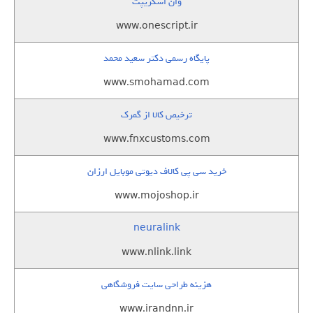
وان اسکریپت
www.onescript.ir
پایگاه رسمی دکتر سعید محمد
www.smohamad.com
ترخیص کالا از گمرک
www.fnxcustoms.com
خرید سی پی کالاف دیوتی موبایل ارزان
www.mojoshop.ir
neuralink
www.nlink.link
هزینه طراحی سایت فروشگاهی
www.irandnn.ir