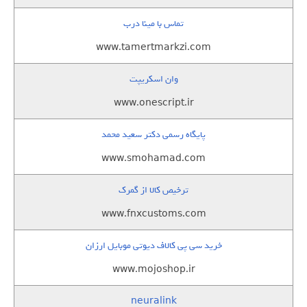
تماس با مینا درب
www.tamertmarkzi.com
وان اسکریپت
www.onescript.ir
پایگاه رسمی دکتر سعید محمد
www.smohamad.com
ترخیص کالا از گمرک
www.fnxcustoms.com
خرید سی پی کالاف دیوتی موبایل ارزان
www.mojoshop.ir
neuralink