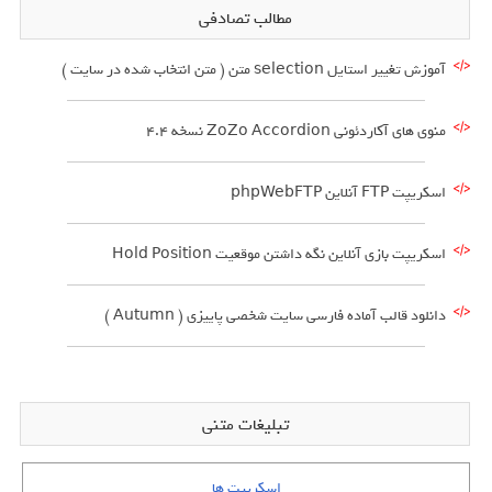
مطالب تصادفی
آموزش تغییر استایل selection متن ( متن انتخاب شده در سایت )
منوی های آکاردئونی ZoZo Accordion نسخه 4.4
اسکریپت FTP آنلاین phpWebFTP
اسکریپت بازی آنلاین نگه داشتن موقعیت Hold Position
دانلود قالب آماده فارسی سایت شخصی پاییزی ( Autumn )
تبلیغات متنی
اسکریپت ها