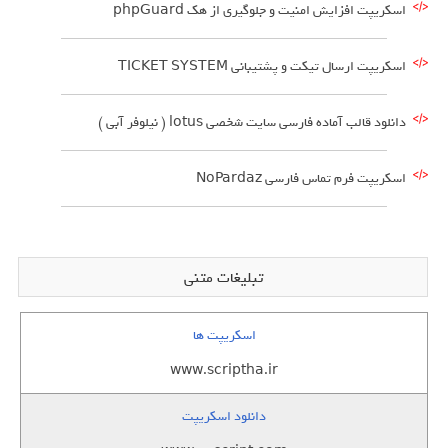
اسکریپت افزایش امنیت و جلوگیری از هک phpGuard
اسکریپت ارسال تیکت و پشتیبانی TICKET SYSTEM
دانلود قالب آماده فارسی سایت شخصی lotus ( نیلوفر آبی )
اسکریپت فرم تماس فارسی NoPardaz
تبلیغات متنی
اسکریپت ها
www.scriptha.ir
دانلود اسکریپت