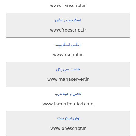
www.iranscript.ir
اسکریپت رایگان
www.freescript.ir
ایکس اسکریپت
www.xscript.ir
هاست سی پنل
www.manaserver.ir
تماس با مینا درب
www.tamertmarkzi.com
وان اسکریپت
www.onescript.ir