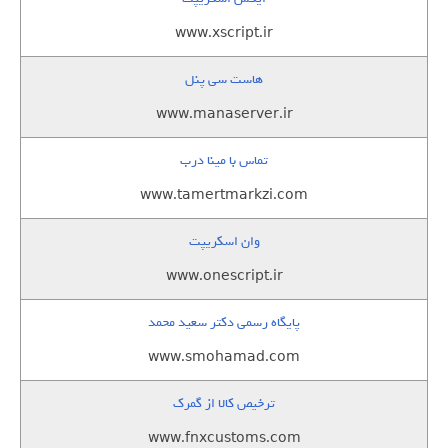
www.xscript.ir
هاست سی پنل
www.manaserver.ir
تماس با مینا درب
www.tamertmarkzi.com
وان اسکریپت
www.onescript.ir
پایگاه رسمی دکتر سعید محمد
www.smohamad.com
ترخیص کالا از گمرک
www.fnxcustoms.com