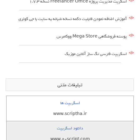
اسکرپت مدیریت پروژه Freelancer Office نسخه 1.7.3
آموزش اضافه نمودن قابلیت دکمه نسخه شبانه به سایت با جی کوئری
پوسته فروشگاهی Mega Store ووکامرس
اسکریپت فارسی تگ ساز آنلاین موزیک
تبلیغات متنی
اسکریپت ها
www.scriptha.ir
دانلود اسکریپت
www.20script.com