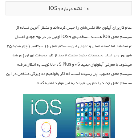
10 نکته درباره IOS9
تمام کاربران آیفون حالا نفس‌شان را حبس کرده‌اند و منتظر آخرین نسخه از
سیستم عامل iOS هستند. نسخه بتای iOS9 اولین بار در نهم جولای امسال
عرضه شد اما نسخه اصلی و عمومی این سیستم عامل ۱۶ سپتامبر ( چهارشنبه ۲۵
شهریور و بر اساس حدسیات حدود ساعت ۷ بعد از ظهر به وقت تهران ) عرضه
می‌شود. با معرفی آیفونهای جدید 6S و 6S Plus حالا نوبت به انتظار عرضه
سیستم عامل محبوب اپل رسیده است. اما اگر بخواهیم ده ویژگی مشخص در این
سیستم عامل جدید را نام ببریم باید به این موارد اشاره کنیم: