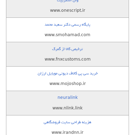
وان اسکریپت
www.onescript.ir
پایگاه رسمی دکتر سعید محمد
www.smohamad.com
ترخیص کالا از گمرک
www.fnxcustoms.com
خرید سی پی کالاف دیوتی موبایل ارزان
www.mojoshop.ir
neuralink
www.nlink.link
هزینه طراحی سایت فروشگاهی
www.irandnn.ir