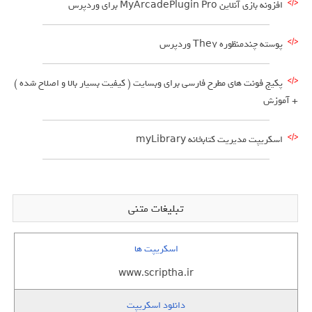
افزونه بازی آنلاین MyArcadePlugin Pro برای وردپرس
پوسته چندمنظوره The7 وردپرس
پکیج فونت های مطرح فارسی برای وبسایت ( کیفیت بسیار بالا و اصلاح شده )
+ آموزش
اسکریپت مدیریت کتابخانه myLibrary
تبلیغات متنی
اسکریپت ها
www.scriptha.ir
دانلود اسکریپت