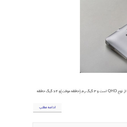
گوشی Vowney ساخت کمپانی Elephone/ الفون است که دارای نمایشگر 5.5 اینچی از نوع QHD است و 3 گیگ رم (حافظه موقت)و 64 گیگ حافظه
ادامه مطلب