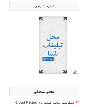
تبلیغات بنری
م
ا
س
مطالب تصادفی
اسکریپت اسلایدر قیمت ابری Cloud Pricing