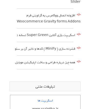
Slider
افزونه اتصال ووکامرس به گراویتی فرم
Woocommerce Gravity forms Addons
اسکریپت بازی آنلاین Super Green نسخه ۱
فشرده سازی ( MiniFy ) کدها و تاثیر آن بر سئو
همه چیز درباره طراحی و ساخت اپلیکیشن موبایل
تبلیغات متنی
اسکریپت ها