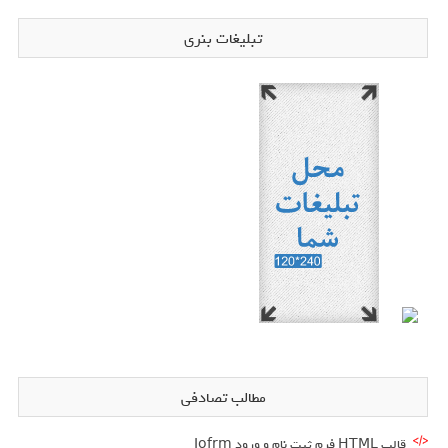
تبلیغات بنری
مطالب تصادفی
قالب HTML فرم ثبت نام و ورود Iofrm