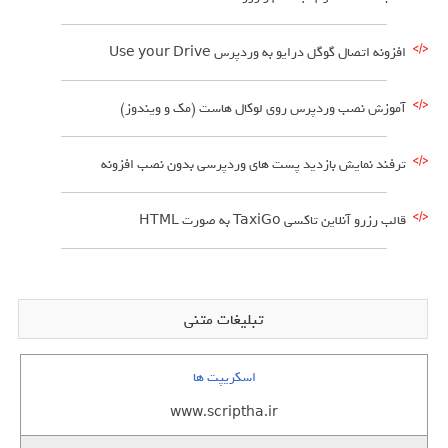
افزونه اتصال گوگل درایو به وردپرس Use your Drive
آموزش نصب وردپرس روی لوکال هاست (مک و ویندوز)
ترفند نمایش بازدید پست های وردپرسی بدون نصب افزونه
قالب رزرو آنلاین تاکسی TaxiGo به صورت HTML
تبلیغات متنی
اسکریپت ها
www.scriptha.ir