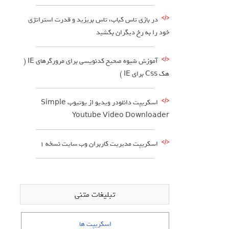
در بازی تاس کباب، تاس بریزید و قدرت استراتژی
خود را به رخ دیگران بکشید
آموزش شیوه صحیح کدنویسی برای مرورگرهای IE (
هک Css برای IE )
اسکریپت دانلودر ویدیو از یوتیوب Simple
Youtube Video Downloader
اسکریپت مدیریت کاربران وب سایت نسخه 1
تبلیغات متنی
اسکریپت ها