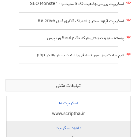
اسکریپت بررسی وضعیت SEO سایت با SEO Monster 2
اسکریپت آپلود سنتر و اشتراک گذاری فایل BeDrive
پوسته سئو و دیجیتال مارکتینگ Seofy وردپرس
تابع ساخت رمز عبور تصادفی با امنیت بسیار بالا در php
تبلیغات متنی
اسکریپت ها
www.scriptha.ir
دانلود اسکریپت