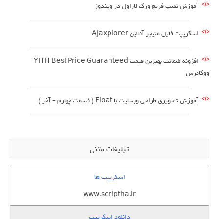
آموزش نصب فریم ورک لاراول در ویندوز
اسکریپت فایل منیجر آنلاین Ajaxplorer
افزونه ضمانت بهترین قیمت YITH Best Price Guaranteed
ووکامرس
آموزش تصویری طراحی وبسایت با Float ( قسمت چهارم – آخر )
تبلیغات متنی
اسکریپت ها
www.scriptha.ir
دانلود اسکریپت