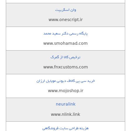
وان اسکریپت
www.onescript.ir
پایگاه رسمی دکتر سعید محمد
www.smohamad.com
ترخیص کالا از گمرک
www.fnxcustoms.com
خرید سی پی کالاف دیوتی موبایل ارزان
www.mojoshop.ir
neuralink
www.nlink.link
هزینه طراحی سایت فروشگاهی