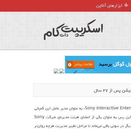
ابزارهای آنلاین
پس از ۲۷ سال
«جان کودرا» (John Kodera)، معاون فعلی پلی‌استیشن یا همان شرکت Sony Interactive Entertainment، به عنوان مدیر عامل این کمپانی
انتخاب شده است. «آندرو هاوس» (Andrew House)، مدیر سابق پلی‌استیشن از این پس به عنوان یکی از اعضای هیئت مدیره‌ی شرکت Sony
مدت یک سال دیگر در سونی باقی می‌ماند تا مراحل تغییر مدیریت هرچه روان‌تر