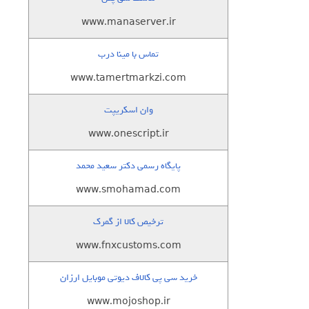
www.manaserver.ir
تماس با مینا درب
www.tamertmarkzi.com
وان اسکریپت
www.onescript.ir
پایگاه رسمی دکتر سعید محمد
www.smohamad.com
ترخیص کالا از گمرک
www.fnxcustoms.com
خرید سی پی کالاف دیوتی موبایل ارزان
www.mojoshop.ir