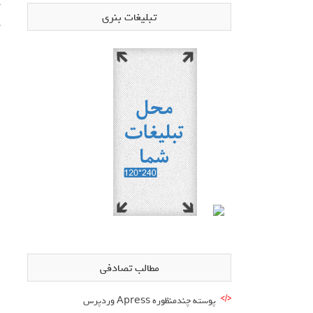
تبلیغات بنری
د
مطالب تصادفی
پوسته چندمنظوره Apress وردپرس