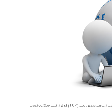
علی اصغر عمیدیان در مورد آخرین وضعیت متقاضیان دریافت پروانه فعالیت در حوزه خدمات ارتباطات باندپهن ثابت ( FCP ) که قرار است جایگزین خدمات